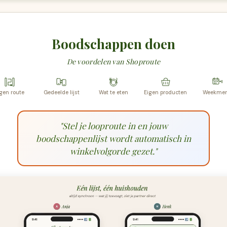
Boodschappen doen
De voordelen van Shoproute
gen route
Gedeelde lijst
Wat te eten
Eigen producten
Weekme
"Stel je looproute in en jouw
boodschappenlijst wordt automatisch in
winkelvolgorde gezet."