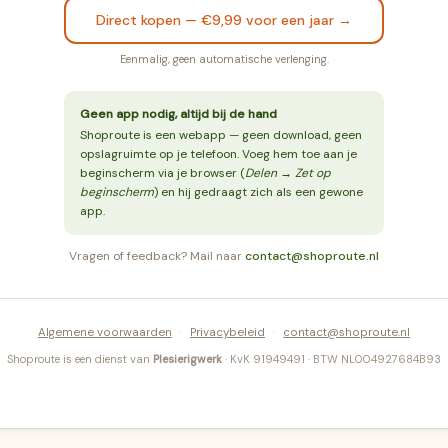
Direct kopen — €9,99 voor een jaar →
Eenmalig, geen automatische verlenging.
Geen app nodig, altijd bij de hand
Shoproute is een webapp — geen download, geen
opslagruimte op je telefoon. Voeg hem toe aan je
beginscherm via je browser (
Delen → Zet op
beginscherm
) en hij gedraagt zich als een gewone
app.
Vragen of feedback? Mail naar
contact@shoproute.nl
Algemene voorwaarden
·
Privacybeleid
·
contact@shoproute.nl
Shoproute is een dienst van
Plesierigwerk
· KvK 91949491 · BTW NL004927684B93